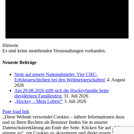
Hinweis
Es sind keine anstehenden Veranstaltungen vorhanden.
Neueste Beiträge
Stolz auf unsere Nationalspieler: Vier CHC-
Erfolgsgeschichten bei den Weltmeisterschaften!
4. August
2026
Am 29.08.2026 trifft sich die Hockeyfamilie beim
diesjährigen Familienfest.
31. Juli 2026
„Hockey – Mein Leben!“
3. Juli 2026
Page load link
„Diese Website verwendet Cookies – nähere Informationen dazu
und zu Ihren Rechten als Benutzer finden Sie in unserer
Datenschutzerklärung am Ende der Seite. Klicken Sie auf „Ich
stimme zu“, um Cookies zu akzeptieren und direkt unsere Website