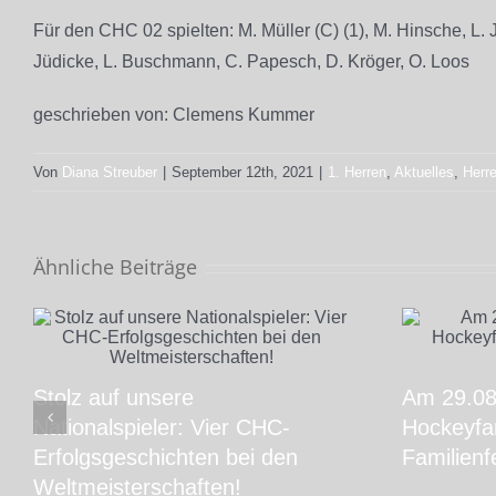
Für den CHC 02 spielten: M. Müller (C) (1), M. Hinsche, L. 
Jüdicke, L. Buschmann, C. Papesch, D. Kröger, O. Loos
geschrieben von: Clemens Kummer
Von
Diana Streuber
|
September 12th, 2021
|
1. Herren
,
Aktuelles
,
Herr
Ähnliche Beiträge
Stolz auf unsere
Am 29.08.
Nationalspieler: Vier CHC-
Hockeyfam
Erfolgsgeschichten bei den
Familienf
Weltmeisterschaften!