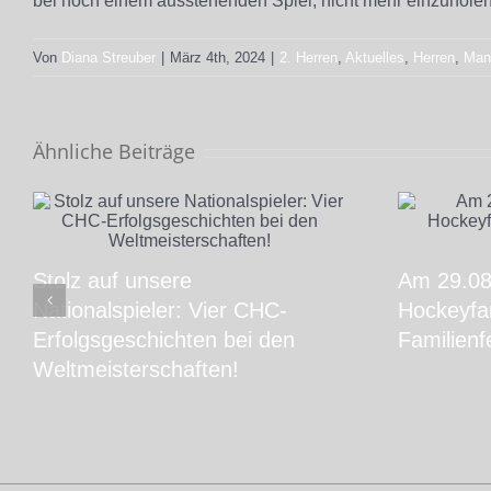
bei noch einem ausstehenden Spiel, nicht mehr einzuholen
Von
Diana Streuber
|
März 4th, 2024
|
2. Herren
,
Aktuelles
,
Herren
,
Man
Ähnliche Beiträge
Stolz auf unsere
Am 29.08.
Nationalspieler: Vier CHC-
Hockeyfam
Erfolgsgeschichten bei den
Familienf
Weltmeisterschaften!