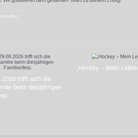
. Wir gratulieren dem gesamten Team zu diesem Erfolg!
nschaften
„Hockey – Mein Leben
2026 trifft sich die
ilie beim diesjährigen
est.