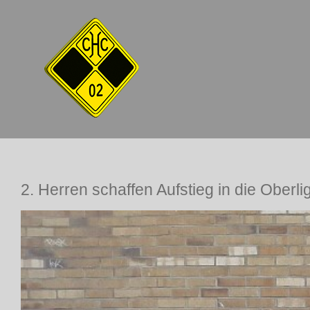
Zum
Inhalt
springen
2. Herren schaffen Aufstieg in die Oberli
Zeige
grösseres
Bild