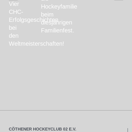
Vier
Hockeyfamilie
CHC-
beim
Erfolgsgeschichten
diesjährigen
bei
Familienfest.
den
Weltmeisterschaften!
CÖTHENER HOCKEYCLUB 02 E.V.