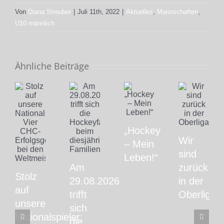
Von
Diana Streuber
|
Juli 11th, 2022
|
Aktuelles
,
Mannschaften
,
U10 männlich
Ähnliche Beiträge
„Hockey
Wir
– Mein
sind
Leben!“
Am
zurück
Stolz
29.08.2026
in der
auf
trifft
Oberliga!
unsere
sich
Nationalspieler:
die