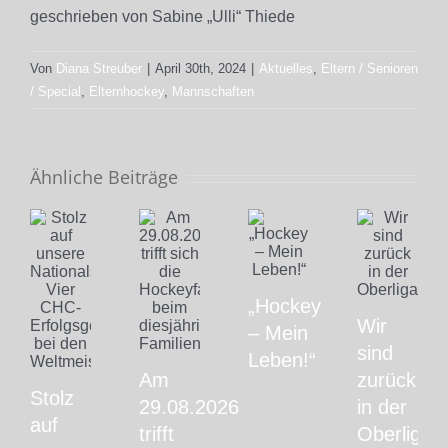
geschrieben von Sabine „Ulli“ Thiede
Von
Diana Streuber
|
April 30th, 2024
|
Aktuelles
,
Eltern / Senioren
/ Special
,
Elternhockey
,
Mannschaften
Ähnliche Beiträge
„Hockey
Wir
– Mein
sind
Leben!“
Am
zurück
Stolz
29.08.2026
in der
auf
trifft
Oberliga!