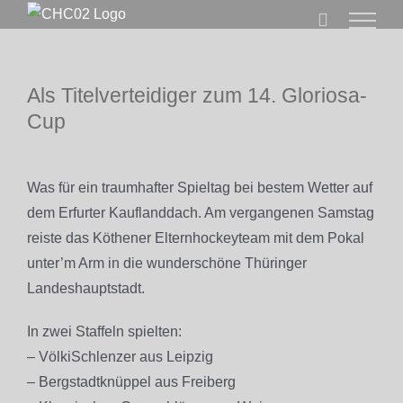
Zum
Inhalt
springen
Als Titelverteidiger zum 14. Gloriosa-
Cup
Zeige
grösseres
Was für ein traumhafter Spieltag bei bestem Wetter auf
Bild
dem Erfurter Kauflanddach. Am vergangenen Samstag
reiste das Köthener Elternhockeyteam mit dem Pokal
unter’m Arm in die wunderschöne Thüringer
Landeshauptstadt.
In zwei Staffeln spielten:
– VölkiSchlenzer aus Leipzig
– Bergstadtknüppel aus Freiberg