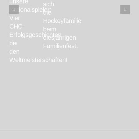
unsere
sich
Nationalspieler:
die
Vier
Hockeyfamilie
CHC-
beim
Erfolgsgeschichten
diesjährigen
bei
Familienfest.
den
Weltmeisterschaften!