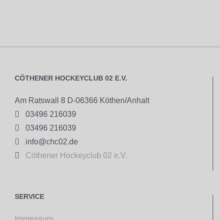
CÖTHENER HOCKEYCLUB 02 E.V.
Am Ratswall 8 D-06366 Köthen/Anhalt

03496 216039

03496 216039

info@chc02.de

Cöthener Hockeyclub 02 e.V.
SERVICE
Impressum