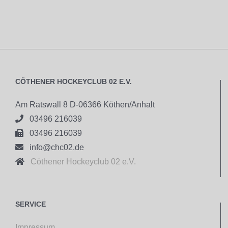
CÖTHENER HOCKEYCLUB 02 E.V.
Am Ratswall 8 D-06366 Köthen/Anhalt

03496 216039

03496 216039

info@chc02.de

Cöthener Hockeyclub 02 e.V.
SERVICE
Impressum