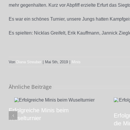
mehr gegenhalten. Kurz vor Abpfiff erzielte Erfurt das Sieg
Es war ein schönes Turnier, unsere Jungs hatten Kampfge
Es spielten: Nicklas Greifelt, Erik Kauffmann, Jannick Ziegl
Von
Diana Streuber
|
Mai 5th, 2019
|
Minis
Ähnliche Beiträge
Erfolgreiche Minis beim
Erfolg
Wuselturnier
die M