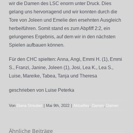
wir die Damen des LSC enorm unter Druck. Dies
gelang uns hervorragend und wir konnten durch die
Tore von Joleen und Emelie den ersehnten Ausgleich
herbeiführen. Somit stand es zum Abpfiff 2:2, ein
gelungenes Ergebnis, auf dem wir in den nächsten
Spielen aufbauen können.
Für den CHC spielten: Anna, Angi, Emmi H. (1), Emmi
S., Franzi, Janine, Joleen (1), Josi, Lea K., Lea S.,
Luise, Mareike, Tabea, Tanja und Theresa
geschrieben von Luise Peterka
Von
Diana Streuber
|
Mai 9th, 2022
|
Aktuelles
,
Damen
,
Damen
Ähnliche Beiträge