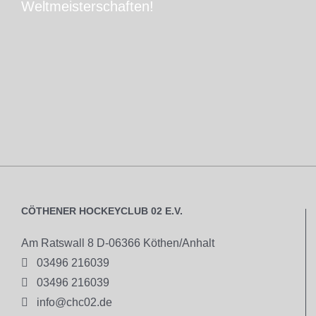
Weltmeisterschaften!
CÖTHENER HOCKEYCLUB 02 E.V.
Am Ratswall 8 D-06366 Köthen/Anhalt

03496 216039

03496 216039

info@chc02.de