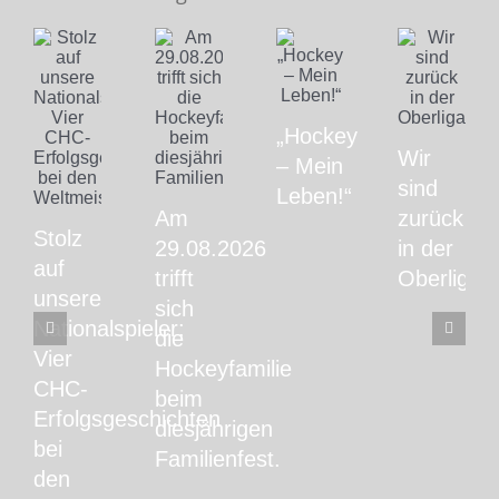
„Hockey
Wir
– Mein
sind
Leben!“
Am
zurück
Stolz
29.08.2026
in der
auf
trifft
Oberliga!
unsere
sich
Nationalspieler:
die
Vier
Hockeyfamilie
CHC-
beim
Erfolgsgeschichten
diesjährigen
bei
Familienfest.
den