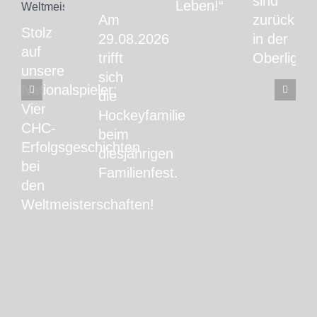
sind
Leben!“
Am
zurück
Stolz
29.08.2026
in der
auf
trifft
Oberliga!
unsere
sich
Nationalspieler:
die
Vier
Hockeyfamilie
CHC-
beim
Erfolgsgeschichten
diesjährigen
bei
Familienfest.
den
Weltmeisterschaften!