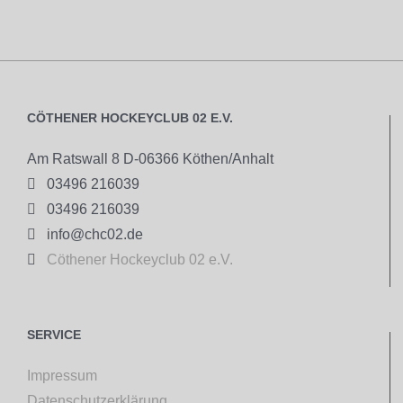
CÖTHENER HOCKEYCLUB 02 E.V.
Am Ratswall 8 D-06366 Köthen/Anhalt

03496 216039

03496 216039

info@chc02.de

Cöthener Hockeyclub 02 e.V.
SERVICE
Impressum
Datenschutzerklärung