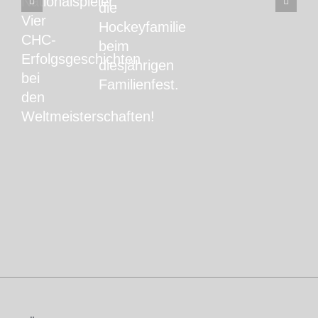
Nationalspieler:
die
Vier
Hockeyfamilie
CHC-
beim
Erfolgsgeschichten
diesjährigen
bei
Familienfest.
den
Weltmeisterschaften!