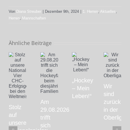
Von
Diana Streuber
|
Dezember 9th, 2024
|
1. Herren
,
Aktuelles
,
Herren
,
Mannschaften
Ähnliche Beiträge
„Hockey
Wir
– Mein
sind
Leben!“
Am
zurück
Stolz
29.08.2026
in der
auf
trifft
Oberliga!
unsere
sich