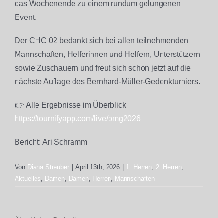
das Wochenende zu einem rundum gelungenen
Event.
Der CHC 02 bedankt sich bei allen teilnehmenden
Mannschaften, Helferinnen und Helfern, Unterstützern
sowie Zuschauern und freut sich schon jetzt auf die
nächste Auflage des Bernhard-Müller-Gedenkturniers.
👉 Alle Ergebnisse im Überblick:
https://tournifyapp.com/live/bmg2026
Bericht: Ari Schramm
Von
Diana Streuber
|
April 13th, 2026
|
1. Herren
,
2. Herren
,
Aktuelles
,
Damen
,
Damen
,
Herren
,
Mannschaften