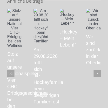
Ähnliche Beiträge
„Hockey
Wir
– Mein
sind
Leben!“
Am
zurück
Stolz
29.08.2026
in der
auf
trifft
Oberliga!
unsere
sich
Nationalspieler:
die
Vier
Hockeyfamilie
CHC-
beim
Erfolgsgeschichten
diesjährigen
bei
Familienfest.
den