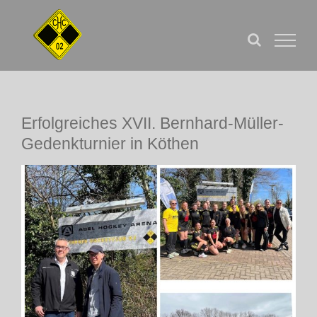
Zum
Inhalt
springen
Erfolgreiches XVII. Bernhard-Müller-
Gedenkturnier in Köthen
Zeige
grösseres
Bild