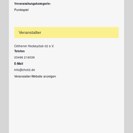
Veranstaltungskategorie:
Punktspiel
Veranstalter
Cöthener Hockeyclub 02 e.V.
Telefon
03496 216039
E-Mail
info@chc02.de
Veranstalter-Website anzeigen