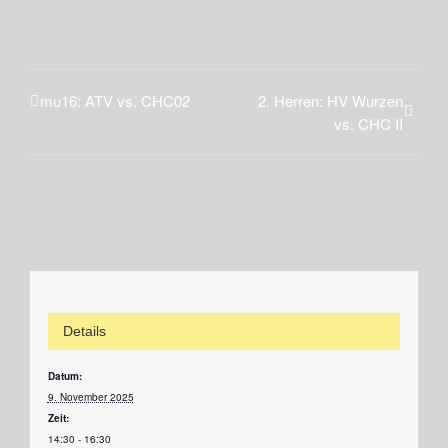
mu16: ATV vs. CHC02
2. Herren: HV Wurzen
vs. CHC II
Details
Datum:
9. November 2025
Zeit:
14:30 - 16:30