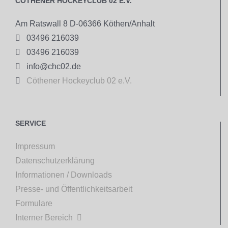
CÖTHENER HOCKEYCLUB 02 E.V.
Am Ratswall 8 D-06366 Köthen/Anhalt

03496 216039

03496 216039

info@chc02.de

Cöthener Hockeyclub 02 e.V.
SERVICE
Impressum
Datenschutzerklärung
Informationen / Downloads
Presse- und Öffentlichkeitsarbeit
Formulare
Interner Bereich
