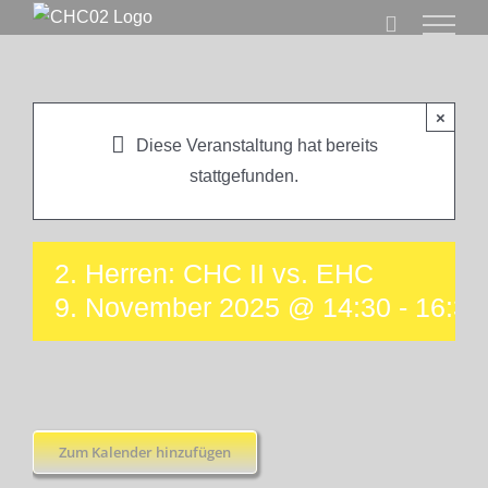
Zum
Inhalt
springen
×
Diese Veranstaltung hat bereits
stattgefunden.
2. Herren: CHC II vs. EHC
9. November 2025 @ 14:30
-
16:30
Zum Kalender hinzufügen