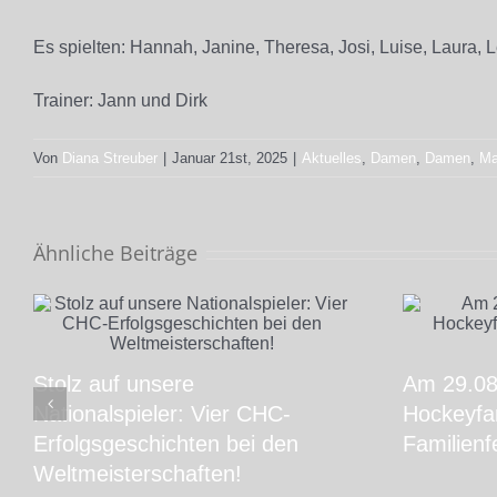
Es spielten: Hannah, Janine, Theresa, Josi, Luise, Laura, 
Trainer: Jann und Dirk
Von
Diana Streuber
|
Januar 21st, 2025
|
Aktuelles
,
Damen
,
Damen
,
Ma
Ähnliche Beiträge
Stolz auf unsere
Am 29.08.
Nationalspieler: Vier CHC-
Hockeyfam
Erfolgsgeschichten bei den
Familienf
Weltmeisterschaften!