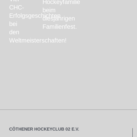
Hockeyfamilie
CHC-
beim
Erfolgsgeschichten
diesjährigen
bei
Familienfest.
den
Weltmeisterschaften!
CÖTHENER HOCKEYCLUB 02 E.V.