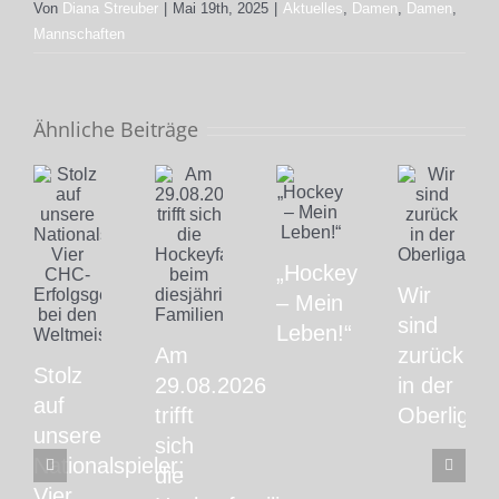
Von
Diana Streuber
|
Mai 19th, 2025
|
Aktuelles
,
Damen
,
Damen
,
Mannschaften
Ähnliche Beiträge
„Hockey
Wir
– Mein
sind
Leben!“
Am
zurück
Stolz
29.08.2026
in der
auf
trifft
Oberliga!
unsere
sich
Nationalspieler:
die
Vier