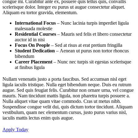
congue mi. Curabitur ante ex, posuere quis tellus quis, convallis
scelerisque dolor. Integer eu purus ut augue consectetur aliquet.
Aliquam eu tortor gravida, elementum.
International Focus
– Nunc lacinia turpis imperdiet ligula
malesuada molestie
Residential Courses
– Mauris sed felis et libero consectetur
auctor id in nisi
Focus On People
– Sed at risus at erat pretium fringilla
Student Dedication
– Aenean ut purus non tortor rhoncus
bibendum
Career Placement
– Nunc nec turpis sit egestas scelerisque
at finibus ligula
Nullam venenatis justo a porta faucibus. Sed accumsan nisl eget
ligula iaculis tristique. Nulla eget bibendum neque. Duis eu rutrum
augue. Sed quis feugiat felis. Curabitur non ornare urna, vel congue
mauris. Nam tincidunt mattis ligula, non pharetra turpis posuere a.
Nulla aliquet vitae quam vitae commodo. Cras ut metus nibh.
Suspendisse congue velit dui, quis dictum tortor tincidunt. Aliquam
vestibulum, quam nec elementum cursus, justo purus varius nisl,
iaculis mattis lectus enim quis augue.
Apply Today