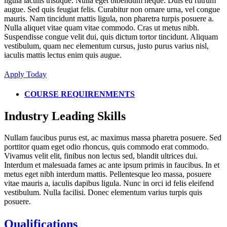
ligula iaculis tristique. Nulla eget bibendum neque. Duis eu rutrum
augue. Sed quis feugiat felis. Curabitur non ornare urna, vel congue
mauris. Nam tincidunt mattis ligula, non pharetra turpis posuere a.
Nulla aliquet vitae quam vitae commodo. Cras ut metus nibh.
Suspendisse congue velit dui, quis dictum tortor tincidunt. Aliquam
vestibulum, quam nec elementum cursus, justo purus varius nisl,
iaculis mattis lectus enim quis augue.
Apply Today
COURSE REQUIRENMENTS
Industry Leading Skills
Nullam faucibus purus est, ac maximus massa pharetra posuere. Sed
porttitor quam eget odio rhoncus, quis commodo erat commodo.
Vivamus velit elit, finibus non lectus sed, blandit ultrices dui.
Interdum et malesuada fames ac ante ipsum primis in faucibus. In et
metus eget nibh interdum mattis. Pellentesque leo massa, posuere
vitae mauris a, iaculis dapibus ligula. Nunc in orci id felis eleifend
vestibulum. Nulla facilisi. Donec elementum varius turpis quis
posuere.
Qualifications