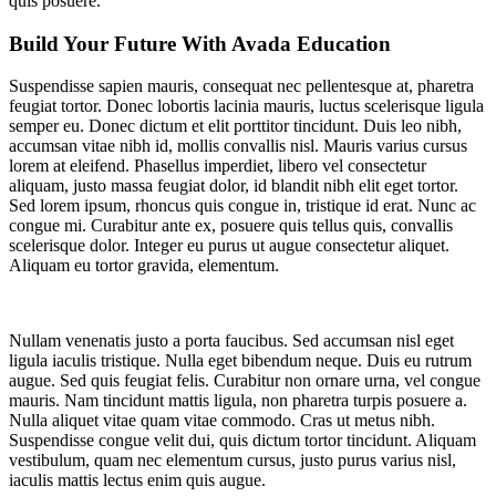
quis posuere.
Build Your Future With Avada Education
Suspendisse sapien mauris, consequat nec pellentesque at, pharetra
feugiat tortor. Donec lobortis lacinia mauris, luctus scelerisque ligula
semper eu. Donec dictum et elit porttitor tincidunt. Duis leo nibh,
accumsan vitae nibh id, mollis convallis nisl. Mauris varius cursus
lorem at eleifend. Phasellus imperdiet, libero vel consectetur
aliquam, justo massa feugiat dolor, id blandit nibh elit eget tortor.
Sed lorem ipsum, rhoncus quis congue in, tristique id erat. Nunc ac
congue mi. Curabitur ante ex, posuere quis tellus quis, convallis
scelerisque dolor. Integer eu purus ut augue consectetur aliquet.
Aliquam eu tortor gravida, elementum.
Nullam venenatis justo a porta faucibus. Sed accumsan nisl eget
ligula iaculis tristique. Nulla eget bibendum neque. Duis eu rutrum
augue. Sed quis feugiat felis. Curabitur non ornare urna, vel congue
mauris. Nam tincidunt mattis ligula, non pharetra turpis posuere a.
Nulla aliquet vitae quam vitae commodo. Cras ut metus nibh.
Suspendisse congue velit dui, quis dictum tortor tincidunt. Aliquam
vestibulum, quam nec elementum cursus, justo purus varius nisl,
iaculis mattis lectus enim quis augue.