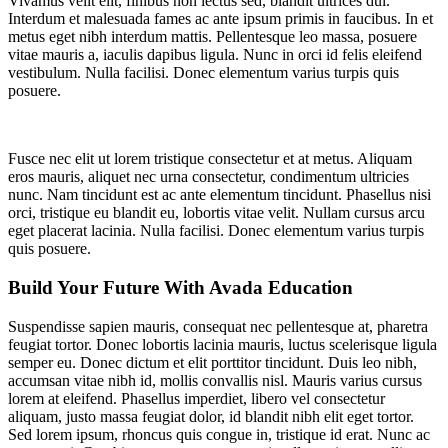
Vivamus velit elit, finibus non lectus sed, blandit ultrices dui.
Interdum et malesuada fames ac ante ipsum primis in faucibus. In et
metus eget nibh interdum mattis. Pellentesque leo massa, posuere
vitae mauris a, iaculis dapibus ligula. Nunc in orci id felis eleifend
vestibulum. Nulla facilisi. Donec elementum varius turpis quis
posuere.
Fusce nec elit ut lorem tristique consectetur et at metus. Aliquam
eros mauris, aliquet nec urna consectetur, condimentum ultricies
nunc. Nam tincidunt est ac ante elementum tincidunt. Phasellus nisi
orci, tristique eu blandit eu, lobortis vitae velit. Nullam cursus arcu
eget placerat lacinia. Nulla facilisi. Donec elementum varius turpis
quis posuere.
Build Your Future With Avada Education
Suspendisse sapien mauris, consequat nec pellentesque at, pharetra
feugiat tortor. Donec lobortis lacinia mauris, luctus scelerisque ligula
semper eu. Donec dictum et elit porttitor tincidunt. Duis leo nibh,
accumsan vitae nibh id, mollis convallis nisl. Mauris varius cursus
lorem at eleifend. Phasellus imperdiet, libero vel consectetur
aliquam, justo massa feugiat dolor, id blandit nibh elit eget tortor.
Sed lorem ipsum, rhoncus quis congue in, tristique id erat. Nunc ac