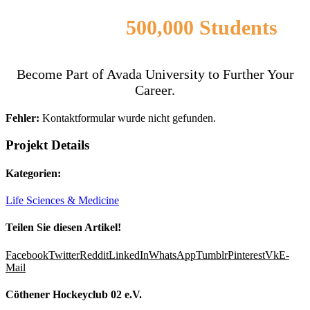
Join Over
500,000 Students
Enjoying Avada Education Now
Become Part of Avada University to Further Your
Career.
Fehler:
Kontaktformular wurde nicht gefunden.
Projekt Details
Kategorien:
Life Sciences & Medicine
Teilen Sie diesen Artikel!
Facebook
Twitter
Reddit
LinkedIn
WhatsApp
Tumblr
Pinterest
Vk
E-
Mail
Cöthener Hockeyclub 02 e.V.