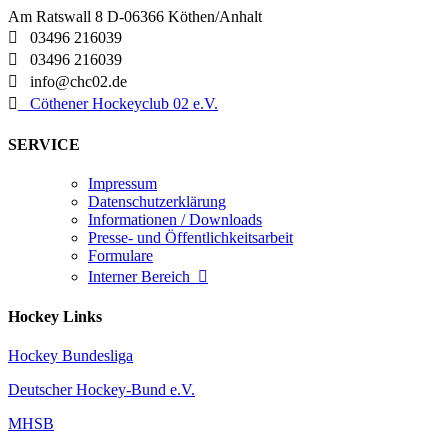
Am Ratswall 8 D-06366 Köthen/Anhalt

03496 216039

03496 216039

info@chc02.de

Cöthener Hockeyclub 02 e.V.
SERVICE
Impressum
Datenschutzerklärung
Informationen / Downloads
Presse- und Öffentlichkeitsarbeit
Formulare
Interner Bereich

Hockey Links
Hockey Bundesliga
Deutscher Hockey-Bund e.V.
MHSB