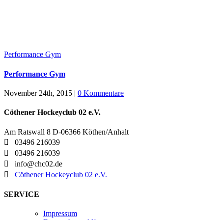
Performance Gym
Performance Gym
November 24th, 2015
|
0 Kommentare
Cöthener Hockeyclub 02 e.V.
Am Ratswall 8 D-06366 Köthen/Anhalt

03496 216039

03496 216039

info@chc02.de

Cöthener Hockeyclub 02 e.V.
SERVICE
Impressum