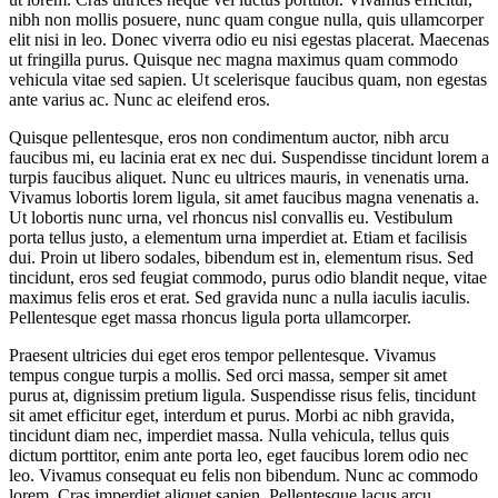
nibh non mollis posuere, nunc quam congue nulla, quis ullamcorper
elit nisi in leo. Donec viverra odio eu nisi egestas placerat. Maecenas
ut fringilla purus. Quisque nec magna maximus quam commodo
vehicula vitae sed sapien. Ut scelerisque faucibus quam, non egestas
ante varius ac. Nunc ac eleifend eros.
Quisque pellentesque, eros non condimentum auctor, nibh arcu
faucibus mi, eu lacinia erat ex nec dui. Suspendisse tincidunt lorem a
turpis faucibus aliquet. Nunc eu ultrices mauris, in venenatis urna.
Vivamus lobortis lorem ligula, sit amet faucibus magna venenatis a.
Ut lobortis nunc urna, vel rhoncus nisl convallis eu. Vestibulum
porta tellus justo, a elementum urna imperdiet at. Etiam et facilisis
dui. Proin ut libero sodales, bibendum est in, elementum risus. Sed
tincidunt, eros sed feugiat commodo, purus odio blandit neque, vitae
maximus felis eros et erat. Sed gravida nunc a nulla iaculis iaculis.
Pellentesque eget massa rhoncus ligula porta ullamcorper.
Praesent ultricies dui eget eros tempor pellentesque. Vivamus
tempus congue turpis a mollis. Sed orci massa, semper sit amet
purus at, dignissim pretium ligula. Suspendisse risus felis, tincidunt
sit amet efficitur eget, interdum et purus. Morbi ac nibh gravida,
tincidunt diam nec, imperdiet massa. Nulla vehicula, tellus quis
dictum porttitor, enim ante porta leo, eget faucibus lorem odio nec
leo. Vivamus consequat eu felis non bibendum. Nunc ac commodo
lorem. Cras imperdiet aliquet sapien. Pellentesque lacus arcu,