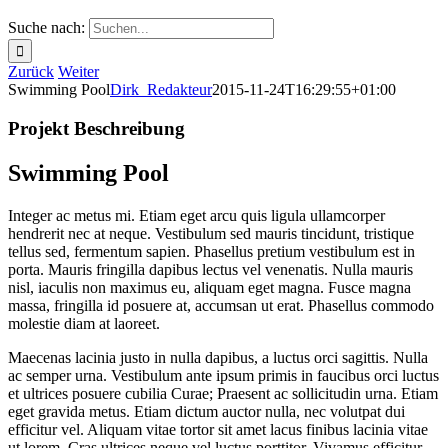
Suche nach:
Zurück
Weiter
Swimming Pool
Dirk_Redakteur
2015-11-24T16:29:55+01:00
Projekt Beschreibung
Swimming Pool
Integer ac metus mi. Etiam eget arcu quis ligula ullamcorper
hendrerit nec at neque. Vestibulum sed mauris tincidunt, tristique
tellus sed, fermentum sapien. Phasellus pretium vestibulum est in
porta. Mauris fringilla dapibus lectus vel venenatis. Nulla mauris
nisl, iaculis non maximus eu, aliquam eget magna. Fusce magna
massa, fringilla id posuere at, accumsan ut erat. Phasellus commodo
molestie diam at laoreet.
Maecenas lacinia justo in nulla dapibus, a luctus orci sagittis. Nulla
ac semper urna. Vestibulum ante ipsum primis in faucibus orci luctus
et ultrices posuere cubilia Curae; Praesent ac sollicitudin urna. Etiam
eget gravida metus. Etiam dictum auctor nulla, nec volutpat dui
efficitur vel. Aliquam vitae tortor sit amet lacus finibus lacinia vitae
ut lorem. Cras ultrices neque vel luctus porttitor. Vivamus efficitur,