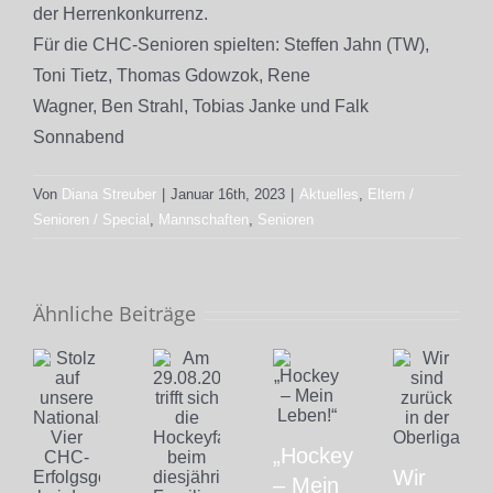
der Herrenkonkurrenz.
Für die CHC-Senioren spielten: Steffen Jahn (TW),
Toni Tietz, Thomas Gdowzok, Rene
Wagner, Ben Strahl, Tobias Janke und Falk
Sonnabend
Von
Diana Streuber
|
Januar 16th, 2023
|
Aktuelles
,
Eltern /
Senioren / Special
,
Mannschaften
,
Senioren
Ähnliche Beiträge
„Hockey
Wir
– Mein