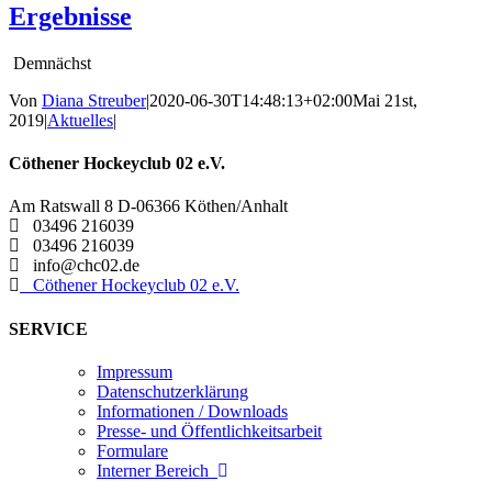
Ergebnisse
Demnächst
Von
Diana Streuber
|
2020-06-30T14:48:13+02:00
Mai 21st,
2019
|
Aktuelles
|
Cöthener Hockeyclub 02 e.V.
Am Ratswall 8 D-06366 Köthen/Anhalt

03496 216039

03496 216039

info@chc02.de

Cöthener Hockeyclub 02 e.V.
SERVICE
Impressum
Datenschutzerklärung
Informationen / Downloads
Presse- und Öffentlichkeitsarbeit
Formulare
Interner Bereich
