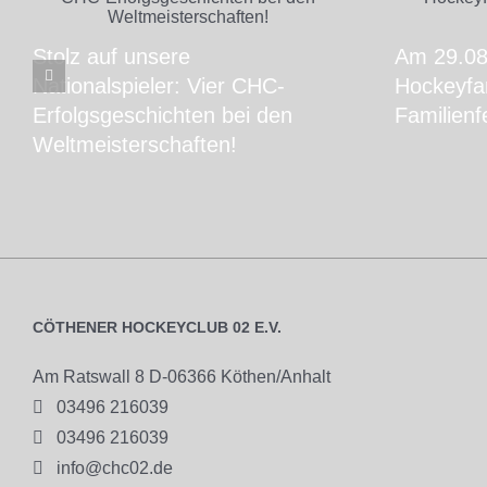
Stolz auf unsere
Am 29.08.
Nationalspieler: Vier CHC-
Hockeyfam
Erfolgsgeschichten bei den
Familienf
Weltmeisterschaften!
CÖTHENER HOCKEYCLUB 02 E.V.
Am Ratswall 8 D-06366 Köthen/Anhalt

03496 216039

03496 216039

info@chc02.de