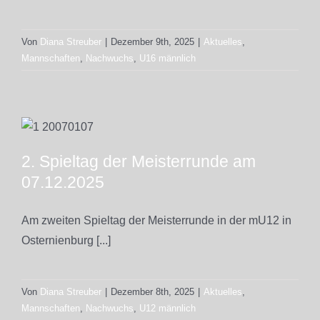
Von
Diana Streuber
|
Dezember 9th, 2025
|
Aktuelles
,
Mannschaften
,
Nachwuchs
,
U16 männlich
2. Spieltag der Meisterrunde am
07.12.2025
Am zweiten Spieltag der Meisterrunde in der mU12 in
Osternienburg [...]
Von
Diana Streuber
|
Dezember 8th, 2025
|
Aktuelles
,
Mannschaften
,
Nachwuchs
,
U12 männlich