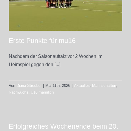
Erste Punkte für mu16
Nachdem der Saisonauftakt vor 2 Wochen im
Heimspiel gegen den [...]
Von
Diana Streuber
|
Mai 11th, 2026
|
Aktuelles
,
Mannschaften
,
Nachwuchs
,
U16 männlich
Erfolgreiches Wochenende beim 20.