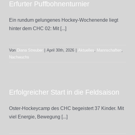
Erfurter Puffbohnenturnier
Ein rundum gelungenes Hockey-Wochenende liegt
hinter dem CHC 02: Mit [...]
Von
Diana Streuber
|
April 30th, 2026
|
Aktuelles
,
Mannschaften
,
Nachwuchs
Erfolgreicher Start in die Feldsaison
Oster-Hockeycamp des CHC begeistert 37 Kinder. Mit
viel Energie, Bewegung [...]