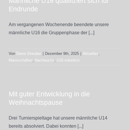
Männliche U16 qualifiziert sich für
Endrunde
Am vergangenen Wochenende beendete unsere
männliche U16 die Gruppenphase der [...]
Von
Diana Streuber
|
Dezember 9th, 2025
|
Aktuelles
,
Mannschaften
,
Nachwuchs
,
U16 männlich
Mit guter Entwicklung in die
Weihnachtspause
Drei Turnierspieltage hat unsere männliche U14
bereits absolviert. Dabei konnten [...]