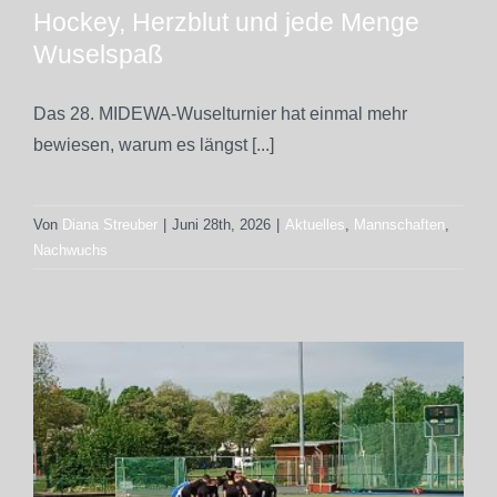
Hockey, Herzblut und jede Menge
Wuselspaß
Das 28. MIDEWA-Wuselturnier hat einmal mehr
bewiesen, warum es längst [...]
Von
Diana Streuber
|
Juni 28th, 2026
|
Aktuelles
,
Mannschaften
,
Nachwuchs