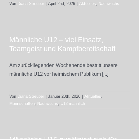
Von
Diana Streuber
|
April 2nd, 2026
|
Aktuelles
,
Nachwuchs
Männliche U12 – viel Einsatz,
Teamgeist und Kampfbereitschaft
Am zurückliegenden Wochenende bestritt unsere
männliche U12 vor heimischem Publikum [...]
Von
Diana Streuber
|
Januar 20th, 2026
|
Aktuelles
,
Mannschaften
,
Nachwuchs
,
U12 männlich