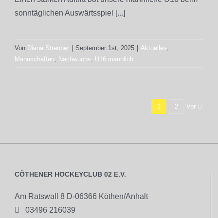
sonntäglichen Auswärtsspiel [...]
Von
Diana Streuber
|
September 1st, 2025
|
Aktuelles
,
Mannschaften
,
Nachwuchs
,
U16 männlich
Vor
1
2
CÖTHENER HOCKEYCLUB 02 E.V.
Am Ratswall 8 D-06366 Köthen/Anhalt

03496 216039