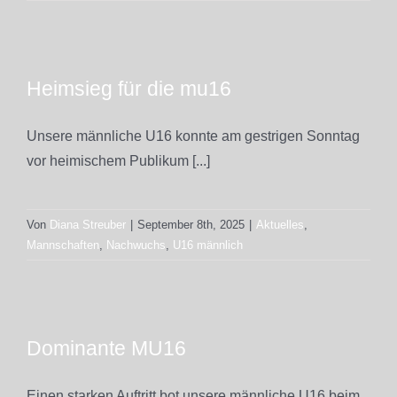
Heimsieg für die mu16
Unsere männliche U16 konnte am gestrigen Sonntag
vor heimischem Publikum [...]
Von
Diana Streuber
|
September 8th, 2025
|
Aktuelles
,
Mannschaften
,
Nachwuchs
,
U16 männlich
Dominante MU16
Einen starken Auftritt bot unsere männliche U16 beim