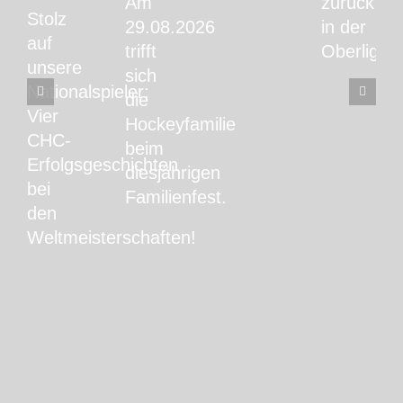
Am
zurück
Stolz
29.08.2026
in der
auf
trifft
Oberliga!
unsere
sich
Nationalspieler:
die
Vier
Hockeyfamilie
CHC-
beim
Erfolgsgeschichten
diesjährigen
bei
Familienfest.
den
Weltmeisterschaften!