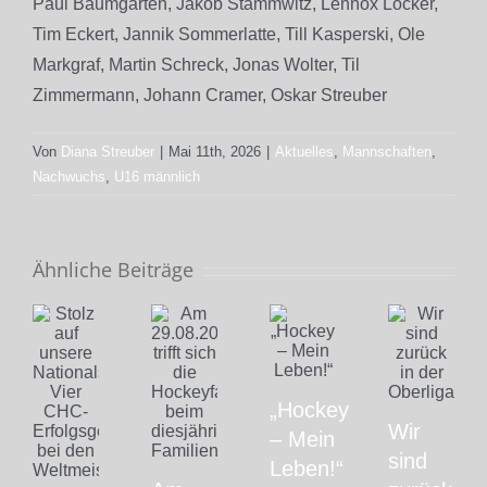
Paul Baumgarten, Jakob Stammwitz, Lennox Locker,
Tim Eckert, Jannik Sommerlatte, Till Kasperski, Ole
Markgraf, Martin Schreck, Jonas Wolter, Til
Zimmermann, Johann Cramer, Oskar Streuber
Von
Diana Streuber
|
Mai 11th, 2026
|
Aktuelles
,
Mannschaften
,
Nachwuchs
,
U16 männlich
Ähnliche Beiträge
„Hockey
Wir
– Mein
sind
Leben!“