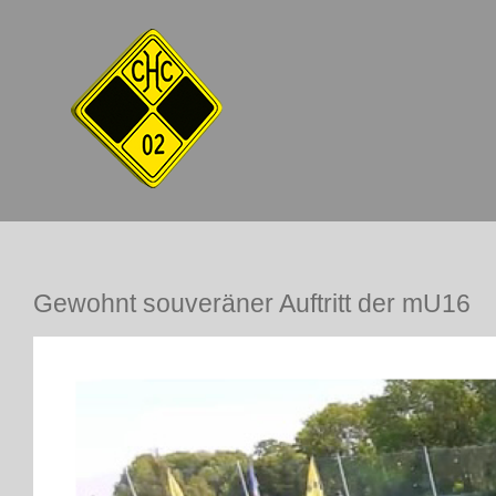
Zum
Inhalt
springen
Gewohnt souveräner Auftritt der mU16
Zeige
grösseres
Bild