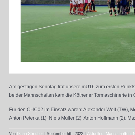
Am gestrigen Sonntag trat unsere mU16 zum ersten Punkt
beider Mannschaften kam die Köthener Tormaschinerie in G
Für den CHC02 im Einsatz waren: Alexander Wolf (TW), Mori
Anton Peterka (1), Niels Müller (2), Anton Hoffmann (2), M
Von
Diana Streuber
|
September 5th, 2022
|
Aktuelles
,
Mannschaften
,