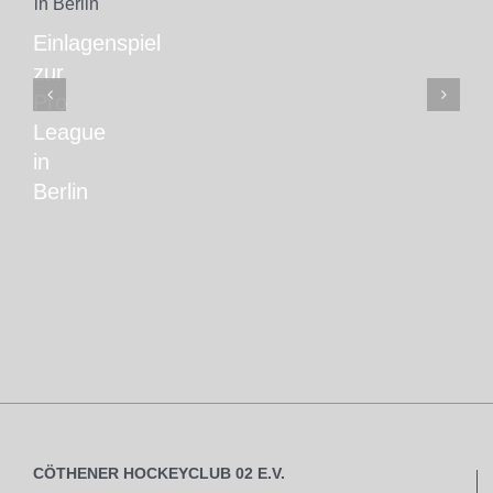
Einlagenspiel
zur
Pro
League
in
Berlin
CÖTHENER HOCKEYCLUB 02 E.V.