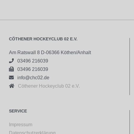
CÖTHENER HOCKEYCLUB 02 E.V.
Am Ratswall 8 D-06366 Köthen/Anhalt

03496 216039

03496 216039

info@chc02.de

Cöthener Hockeyclub 02 e.V.
SERVICE
Impressum
Datenschutzerklärung