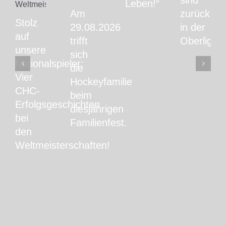
sind
Leben!“
Am
zurück
Stolz
29.08.2026
in der
auf
trifft
Oberliga!
unsere
sich
Nationalspieler:
die
Vier
Hockeyfamilie
CHC-
beim
Erfolgsgeschichten
diesjährigen
bei
Familienfest.
den
Weltmeisterschaften!