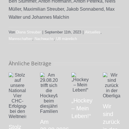
Ben Stummer, Anton Hoffmann, Anton Peterka, Niels
Müller, Maximilian Streuber, Jakob Sonnabend, Max
Walter und Johannes Malchin
Von
Diana Streuber
|
September 11th, 2023
|
Aktuelles
,
Mannschaften
,
Nachwuchs
,
U8 männlich
Ähnliche Beiträge
„Hockey
Wir
– Mein
sind
Leben!“
Am
zurück
Stolz