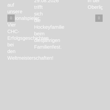
29.08.2026
in der
auf
trifft
Oberliga!
unsere
sich
Nationalspieler:
die
Vier
Hockeyfamilie
CHC-
beim
Erfolgsgeschichten
diesjährigen
bei
Familienfest.
den
Weltmeisterschaften!