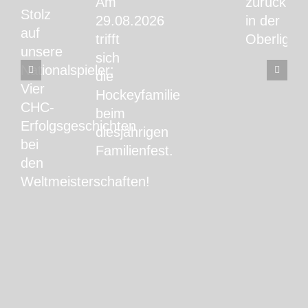
Am
zurück
Stolz
29.08.2026
in der
auf
trifft
Oberliga!
unsere
sich
Nationalspieler:
die
Vier
Hockeyfamilie
CHC-
beim
Erfolgsgeschichten
diesjährigen
bei
Familienfest.
den
Weltmeisterschaften!