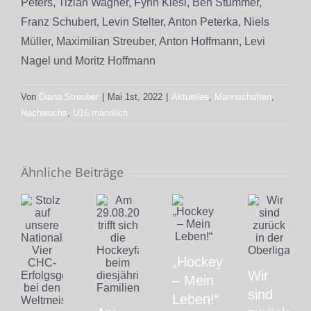
Peters, Tizian Wagner, Fynn Klesl, Ben Stummer,
Franz Schubert, Levin Stelter, Anton Peterka, Niels
Müller, Maximilian Streuber, Anton Hoffmann, Levi
Nagel und Moritz Hoffmann
Von
Diana Streuber
|
Mai 1st, 2022
|
Aktuelles
,
Mannschaften
,
Nachwuchs
,
U16 männlich
Ähnliche Beiträge
„Hockey
Wir
– Mein
sind
Leben!“