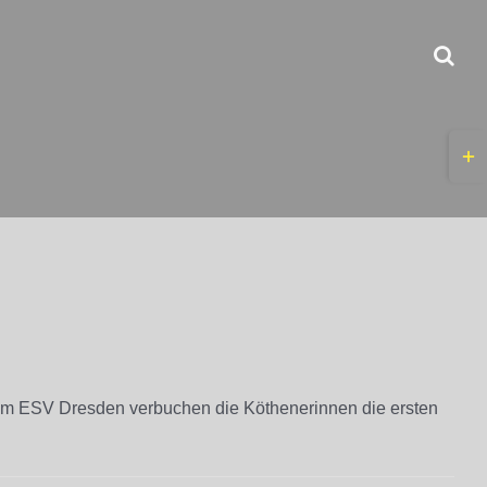
Togg
Slidi
Bar
Area
vom ESV Dresden verbuchen die Köthenerinnen die ersten