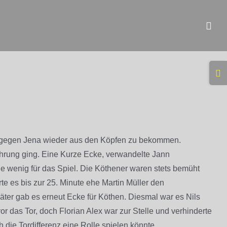
Togg
Slidi
Bar
Area
e gegen Jena wieder aus den Köpfen zu bekommen.
ührung ging. Eine Kurze Ecke, verwandelte Jann
lge wenig für das Spiel. Die Köthener waren stets bemüht
te es bis zur 25. Minute ehe Martin Müller den
äter gab es erneut Ecke für Köthen. Diesmal war es Nils
r das Tor, doch Florian Alex war zur Stelle und verhinderte
 die Tordifferenz eine Rolle spielen könnte.