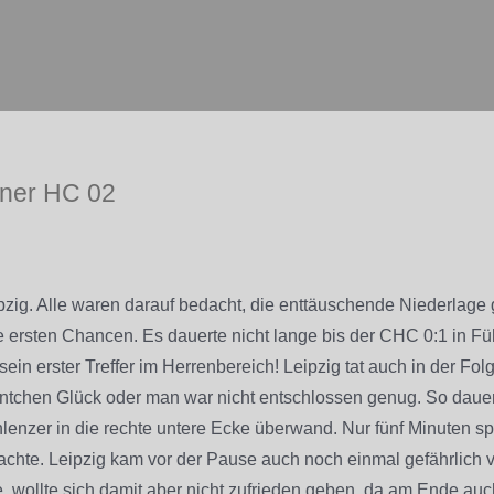
ener HC 02
zig. Alle waren darauf bedacht, die enttäuschende Niederlag
e ersten Chancen. Es dauerte nicht lange bis der CHC 0:1 in F
sein erster Treffer im Herrenbereich! Leipzig tat auch in der Fo
uäntchen Glück oder man war nicht entschlossen genug. So dauer
lenzer in die rechte untere Ecke überwand. Nur fünf Minuten sp
rachte. Leipzig kam vor der Pause auch noch einmal gefährlich vo
, wollte sich damit aber nicht zufrieden geben, da am Ende auch