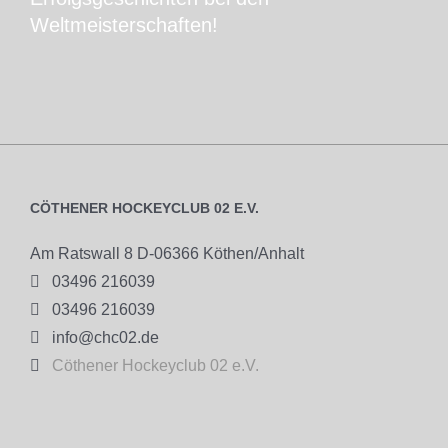
Weltmeisterschaften!
CÖTHENER HOCKEYCLUB 02 E.V.
Am Ratswall 8 D-06366 Köthen/Anhalt

03496 216039

03496 216039

info@chc02.de

Cöthener Hockeyclub 02 e.V.