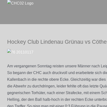
Zum
Inhalt
springen
Hockey Club Lindenau Grünau vs Cöth
Zeige
grösseres
Bild
Am vergangenen Sonntag reisten unsere Männer nach Leip
So begann der CHC auch druckvoll und erarbeitete sich di
Kallenbach in die rechte obere Ecke. Gleichzeitig war dies 
die Abwehr zu durchdringen, leider fehlte oft das letzte Q
gegnerischen Torhüter, nach einer Strafecke, mit einem Sch
Helling, der den Ball halb-hoch in der rechten Ecke unterb
den Treffer. So ging man mit einer 0:3 Führung in die Pause