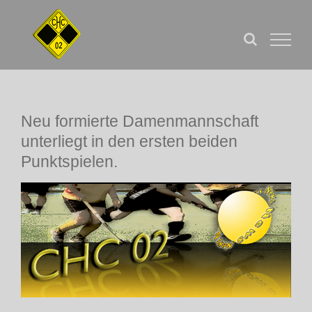
Zum
Inhalt
springen
Neu formierte Damenmannschaft
unterliegt in den ersten beiden
Punktspielen.
Zeige
grösseres
Bild