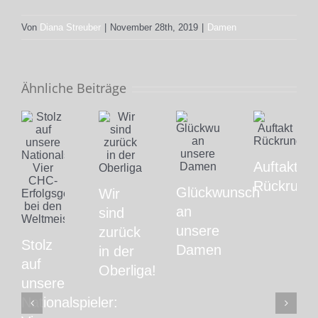
Von
Diana Streuber
|
November 28th, 2019
|
Damen
Ähnliche Beiträge
Auftakt
Rückrund
Glückwunsch
Wir
an
sind
unsere
zurück
Stolz
Damen
in der
auf
Oberliga!
unsere
Nationalspieler: