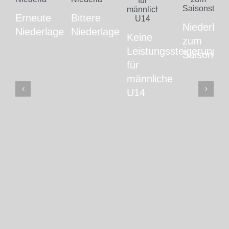
Erneute
Bittere
Niederlag
Niederlage
Niederlage
Keine
zum
Leistungssteigerung
Saisonstar
für
männliche
U14