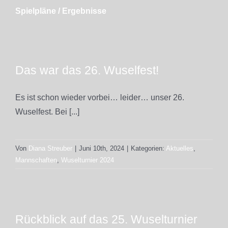
Spielpläne / Ergebnisse
Das war das 26. Wuselfest!
Es ist schon wieder vorbei… leider… unser 26.
Wuselfest. Bei [...]
Von
Diana Streuber
|
Juni 10th, 2024
|
Kategorien:
Aktuelles
,
Mannschaften
,
Wuselturnier 2024
Rückblick auf das 25. Wuselturnier