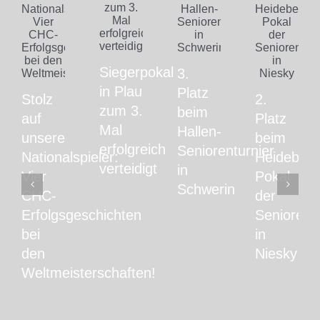
Siegerpokal
3.
in Plau
Platz
Stolz
2.
zum 3.
beim
auf
Platz
Mal
Hallen-
unsere
beim
erfolgreich
Seniorenturnier
Nationalspieler:
Heideberg
verteidigt
in
Vier
Pokal
Schwerin
CHC-
der
Erfolgsgeschichten
Senioren
bei
in
den
Niesky
Weltmeisterschaften!