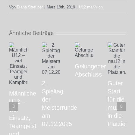
Von
Diana Streuber
|
März 18th, 2019
|
U12 männlich
Ähnliche Beiträge
Gelungener
Abschluss
2.
Guter
Spieltag
Start
Männliche
der
für die
U12 –
Meisterrunde
mu12
viel
am
in die
Einsatz,
07.12.2025
Platzieru
Teamgeist
und