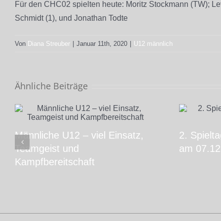
Für den CHC02 spielten heute: Moritz Stockmann (TW); Levin 
Schmidt (1), und Jonathan Todte
Von
Diana Streuber
|
Januar 11th, 2020
|
U12 männlich
Ähnliche Beiträge
Männliche U12 – viel Einsatz,
2. Spielt
Teamgeist und
am 07.12
Kampfbereitschaft