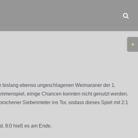
Togg
Slidi
Bar
Area
ie bislang ebenso ungeschlagenen Weimaraner der 1.
usammenspiel, einige Chancen konnten nicht genutzt werden.
rochener Siebenmeter ins Tor, sodass dieses Spiel mit 2:1
nd. 8:0 hieß es am Ende.