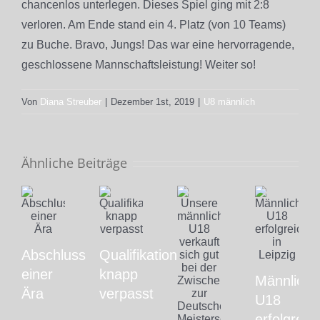
chancenlos unterlegen. Dieses Spiel ging mit 2:8
verloren. Am Ende stand ein 4. Platz (von 10 Teams)
zu Buche. Bravo, Jungs! Das war eine hervorragende,
geschlossene Mannschaftsleistung! Weiter so!
Von
Diana Streuber
|
Dezember 1st, 2019
|
U8 männlich
Ähnliche Beiträge
Abschluss
Qualifikation
einer
knapp
Männliche
Ära
verpasst
U18
erfolgreic