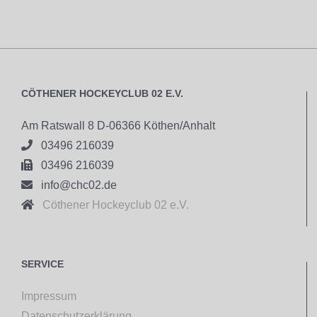
CÖTHENER HOCKEYCLUB 02 E.V.
Am Ratswall 8 D-06366 Köthen/Anhalt

03496 216039

03496 216039

info@chc02.de

Cöthener Hockeyclub 02 e.V.
SERVICE
Impressum
Datenschutzerklärung