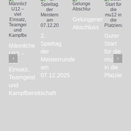
Gelungener
Abschluss
2.
Guter
Spieltag
Start
Männliche
der
für die
U12 –
Meisterrunde
mu12
viel
am
in die
Einsatz,
07.12.2025
Platzieru
Teamgeist
und
Kampfbereitschaft